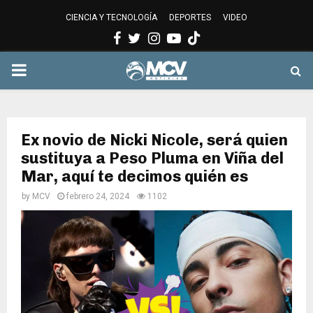
CIENCIA Y TECNOLOGÍA
DEPORTES
VIDEO
Facebook
Twitter
Instagram
Youtube
PRIMARY
MENU
Ex novio de Nicki Nicole, será quien
sustituya a Peso Pluma en Viña del
Mar, aquí te decimos quién es
by
MCV
febrero 24, 2024
1102