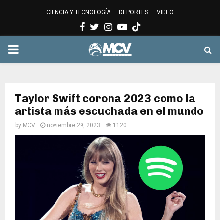
CIENCIA Y TECNOLOGÍA
DEPORTES
VIDEO
Facebook
Twitter
Instagram
Youtube
PRIMARY
MENU
Taylor Swift corona 2023 como la
artista más escuchada en el mundo
by
MCV
noviembre 29, 2023
1120