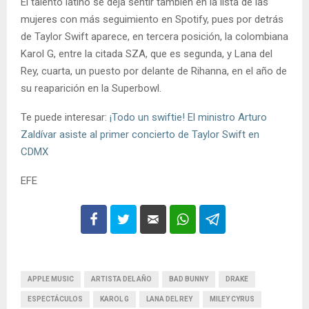
El talento latino se deja sentir también en la lista de las
mujeres con más seguimiento en Spotify, pues por detrás
de Taylor Swift aparece, en tercera posición, la colombiana
Karol G, entre la citada SZA, que es segunda, y Lana del
Rey, cuarta, un puesto por delante de Rihanna, en el año de
su reaparición en la Superbowl.
Te puede interesar:
¡Todo un swiftie! El ministro Arturo
Zaldívar asiste al primer concierto de Taylor Swift en
CDMX
EFE
APPLE MUSIC
ARTISTA DEL AÑO
BAD BUNNY
DRAKE
ESPECTÁCULOS
KAROL G
LANA DEL REY
MILEY CYRUS