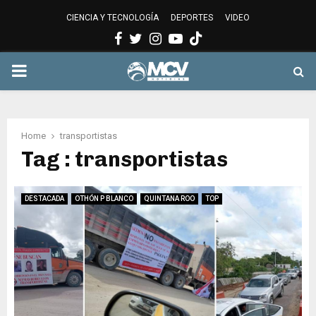
CIENCIA Y TECNOLOGÍA
DEPORTES
VIDEO
Facebook
Twitter
Instagram
Youtube
PRIMARY
MENU
Home
transportistas
Tag : transportistas
DESTACADA
OTHÓN P BLANCO
QUINTANA ROO
TOP