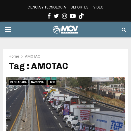
CIENCIA Y TECNOLOGÍA
DEPORTES
VIDEO
Facebook
Twitter
Instagram
Youtube
PRIMARY
MENU
Home
AMOTAC
Tag : AMOTAC
DESTACADA
NACIONAL
TOP