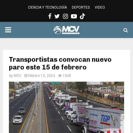
CIENCIA Y TECNOLOGÍA
DEPORTES
VIDEO
Facebook
Twitter
Instagram
Youtube
PRIMARY
MENU
Transportistas convocan nuevo
paro este 15 de febrero
by
MCV
febrero 13, 2024
1008