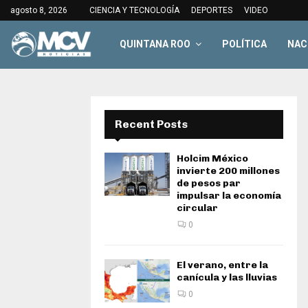
agosto 8, 2026
CIENCIA Y TECNOLOGÍA
DEPORTES
VIDEO
QUINTANA ROO
POLÍTICA
NAC
Recent Posts
Holcim México
invierte 200 millones
de pesos par
impulsar la economía
circular
0
El verano, entre la
canícula y las lluvias
0