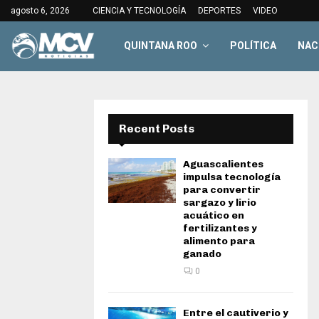
agosto 6, 2026
CIENCIA Y TECNOLOGÍA
DEPORTES
VIDEO
QUINTANA ROO
POLÍTICA
NAC
Recent Posts
Aguascalientes
impulsa tecnología
para convertir
sargazo y lirio
acuático en
fertilizantes y
alimento para
ganado
0
Entre el cautiverio y