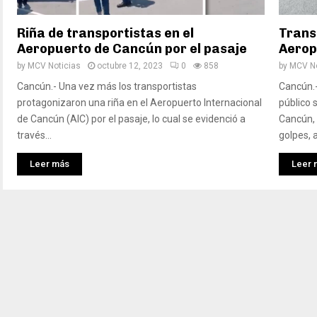
Riña de transportistas en el
Trans
Aeropuerto de Cancún por el pasaje
Aerop
by
MCV Noticias
octubre 12, 2023
0
858
by
MCV No
Cancún.- Una vez más los transportistas
Cancún.-
protagonizaron una riña en el Aeropuerto Internacional
público 
de Cancún (AIC) por el pasaje, lo cual se evidenció a
Cancún,
través...
golpes, al
Leer más
Leer 