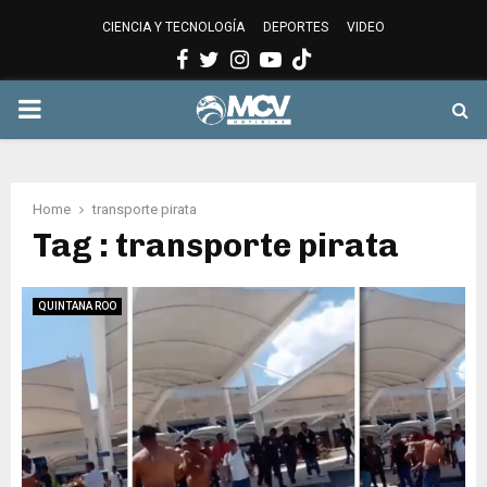
CIENCIA Y TECNOLOGÍA
DEPORTES
VIDEO
Facebook
Twitter
Instagram
Youtube
PRIMARY
MENU
Home
transporte pirata
Tag : transporte pirata
QUINTANA ROO