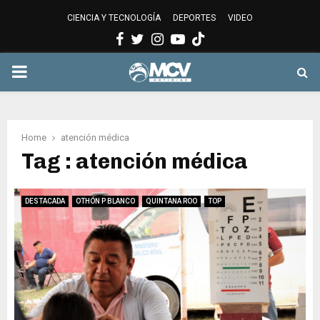
CIENCIA Y TECNOLOGÍA
DEPORTES
VIDEO
Facebook
Twitter
Instagram
Youtube
PRIMARY
MENU
Home
atención médica
Tag : atención médica
DESTACADA
OTHÓN P BLANCO
QUINTANA ROO
TOP