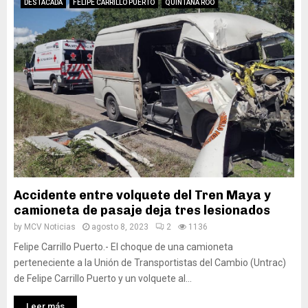
DESTACADA
FELIPE CARRILLO PUERTO
QUINTANA ROO
Accidente entre volquete del Tren Maya y
camioneta de pasaje deja tres lesionados
by
MCV Noticias
agosto 8, 2023
2
1136
Felipe Carrillo Puerto.- El choque de una camioneta
perteneciente a la Unión de Transportistas del Cambio (Untrac)
de Felipe Carrillo Puerto y un volquete al...
Leer más