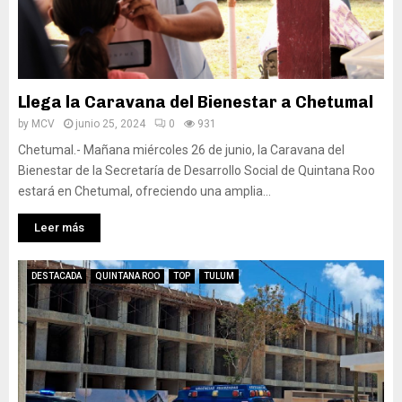
Llega la Caravana del Bienestar a Chetumal
by
MCV
junio 25, 2024
0
931
Chetumal.- Mañana miércoles 26 de junio, la Caravana del
Bienestar de la Secretaría de Desarrollo Social de Quintana Roo
estará en Chetumal, ofreciendo una amplia...
Leer más
DESTACADA
QUINTANA ROO
TOP
TULUM