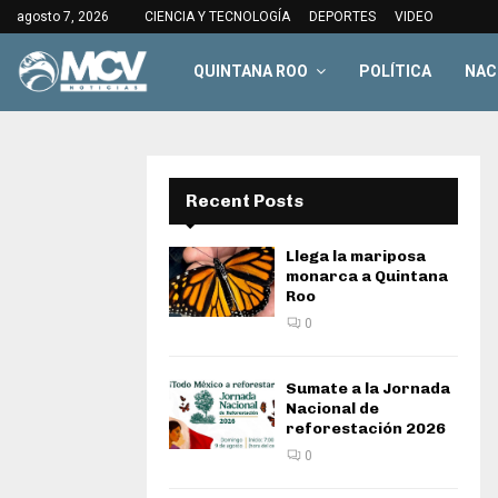
agosto 7, 2026
CIENCIA Y TECNOLOGÍA
DEPORTES
VIDEO
QUINTANA ROO
POLÍTICA
NAC
Recent Posts
Llega la mariposa
monarca a Quintana
Roo
0
Sumate a la Jornada
Nacional de
reforestación 2026
0