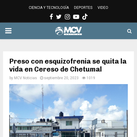
CIENCIA Y TECNOLOGÍA
DEPORTES
VIDEO
Facebook
Twitter
Instagram
Youtube
PRIMARY
MENU
Preso con esquizofrenia se quita la
vida en Cereso de Chetumal
by
MCV Noticias
septiembre 20, 2023
1019