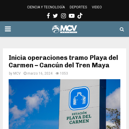
CIENCIA Y TECNOLOGÍA
DEPORTES
VIDEO
Facebook
Twitter
Instagram
Youtube
PRIMARY
MENU
Inicia operaciones tramo Playa del
Carmen – Cancún del Tren Maya
by
MCV
marzo 16, 2024
1053