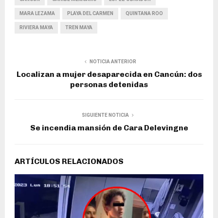
MARA LEZAMA
PLAYA DEL CARMEN
QUINTANA ROO
RIVIERA MAYA
TREN MAYA
NOTICIA ANTERIOR
Localizan a mujer desaparecida en Cancún: dos
personas detenidas
SIGUIENTE NOTICIA
Se incendia mansión de Cara Delevingne
ARTÍCULOS RELACIONADOS