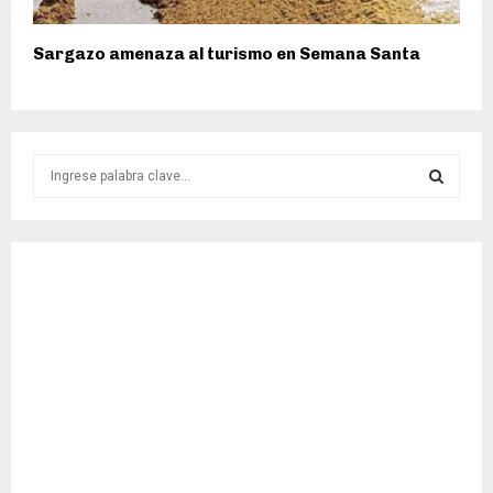
Sargazo amenaza al turismo en Semana Santa
S
e
a
S
r
c
E
h
f
A
o
r
R
:
C
H