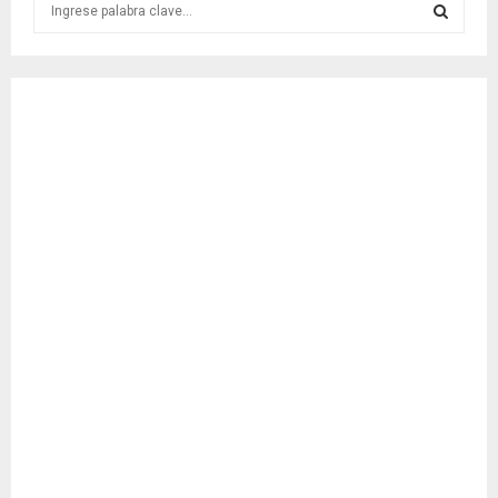
e
a
S
r
c
E
h
f
A
o
r
R
:
C
H