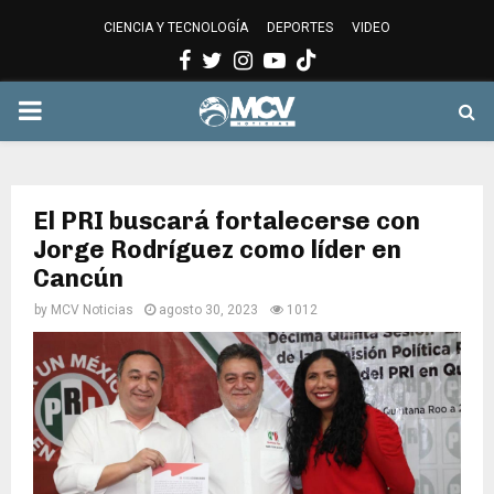
CIENCIA Y TECNOLOGÍA
DEPORTES
VIDEO
Facebook
Twitter
Instagram
Youtube
PRIMARY
MENU
El PRI buscará fortalecerse con
Jorge Rodríguez como líder en
Cancún
by
MCV Noticias
agosto 30, 2023
1012