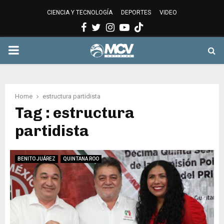
CIENCIA Y TECNOLOGÍA
DEPORTES
VIDEO
Facebook
Twitter
Instagram
Youtube
PRIMARY
MENU
Home
estructura partidista
Tag : estructura
partidista
BENITO JUÁREZ
QUINTANA ROO