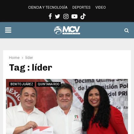
CIENCIA Y TECNOLOGÍA
DEPORTES
VIDEO
Facebook
Twitter
Instagram
Youtube
PRIMARY
MENU
Home
líder
Tag : líder
BENITO JUÁREZ
QUINTANA ROO