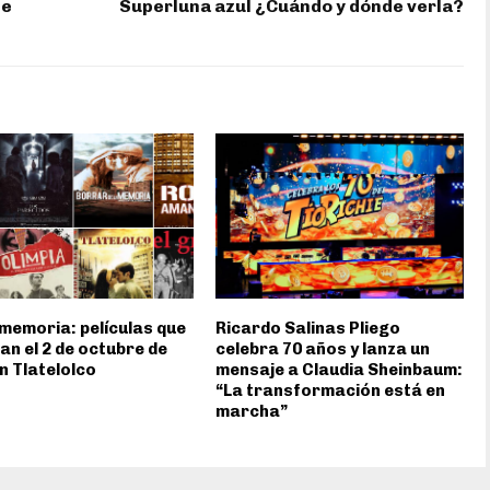
ge
Superluna azul ¿Cuándo y dónde verla?
 memoria: películas que
Ricardo Salinas Pliego
an el 2 de octubre de
celebra 70 años y lanza un
n Tlatelolco
mensaje a Claudia Sheinbaum:
“La transformación está en
marcha”