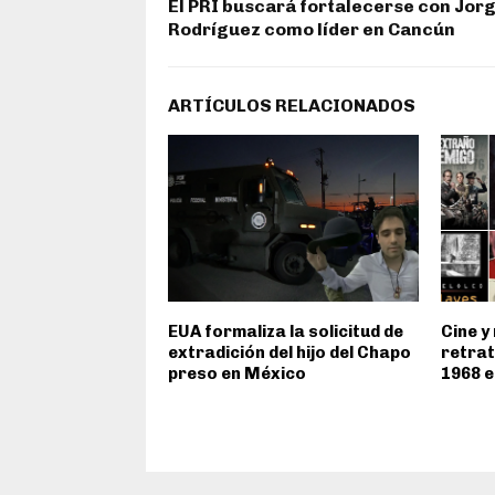
El PRI buscará fortalecerse con Jor
Rodríguez como líder en Cancún
ARTÍCULOS RELACIONADOS
EUA formaliza la solicitud de
Cine y
extradición del hijo del Chapo
retrat
preso en México
1968 e