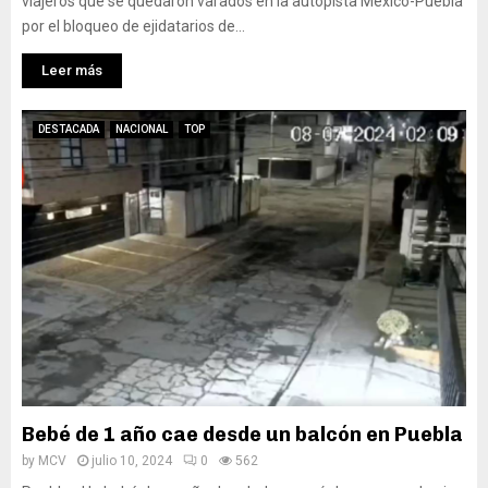
viajeros que se quedaron varados en la autopista México-Puebla
por el bloqueo de ejidatarios de...
Leer más
DESTACADA
NACIONAL
TOP
Bebé de 1 año cae desde un balcón en Puebla
by
MCV
julio 10, 2024
0
562