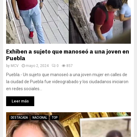
Exhiben a sujeto que manoseó a una joven en
Puebla
by
MCV
mayo 2, 2024
0
857
Puebla.- Un sujeto que manoseó a una joven mujer en calles de
la ciudad de Puebla fue videograbado y los ciudadanos iniciaron
en redes sociales...
Leer más
DESTACADA
NACIONAL
TOP