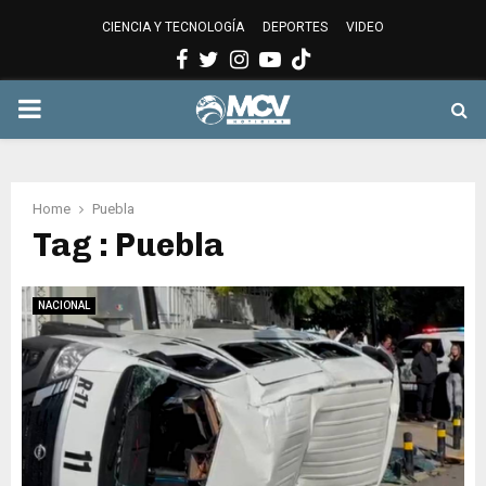
CIENCIA Y TECNOLOGÍA
DEPORTES
VIDEO
Facebook
Twitter
Instagram
Youtube
PRIMARY
MENU
Home
Puebla
Tag : Puebla
NACIONAL