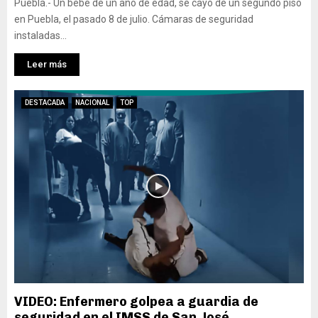
Puebla.- Un bebé de un año de edad, se cayó de un segundo piso
en Puebla, el pasado 8 de julio. Cámaras de seguridad
instaladas...
Leer más
DESTACADA
NACIONAL
TOP
VIDEO: Enfermero golpea a guardia de
seguridad en el IMSS de San José