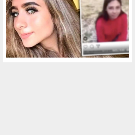
Matan a Vielka Pulido, influencer poblana
conocida como “Lady humilladora”
by
MCV
abril 4, 2024
0
904
Puebla.- La influencer poblana Vielka Pulido, quien en 2018 fue
apodada “Lady Humilladora” por obligar a una mujer a pedirle
perdón de rodillas, fue asesinada...
Leer más
DESTACADA
NACIONAL
TOP