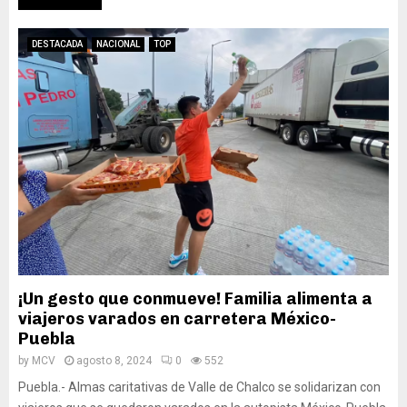
DESTACADA
NACIONAL
TOP
¡Un gesto que conmueve! Familia alimenta a
viajeros varados en carretera México-
Puebla
by
MCV
agosto 8, 2024
0
552
Puebla.- Almas caritativas de Valle de Chalco se solidarizan con