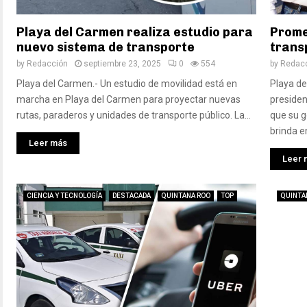
Playa del Carmen realiza estudio para
Prome
nuevo sistema de transporte
trans
by
Redacción
septiembre 23, 2025
0
554
by
Redac
Playa del Carmen.- Un estudio de movilidad está en
Playa de
marcha en Playa del Carmen para proyectar nuevas
presiden
rutas, paraderos y unidades de transporte público. La...
que su g
brinda en
Leer más
Leer 
CIENCIA Y TECNOLOGÍA
DESTACADA
QUINTANA ROO
TOP
QUINTA