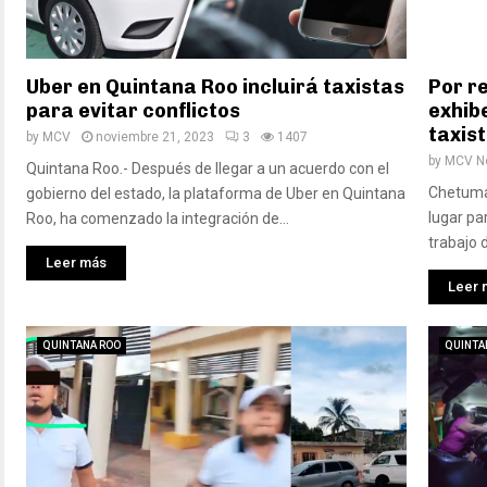
Uber en Quintana Roo incluirá taxistas
Por r
para evitar conflictos
exhib
taxis
by
MCV
noviembre 21, 2023
3
1407
by
MCV No
Quintana Roo.- Después de llegar a un acuerdo con el
Chetumal
gobierno del estado, la plataforma de Uber en Quintana
lugar pa
Roo, ha comenzado la integración de...
trabajo d
Leer más
Leer 
QUINTANA ROO
QUINTA