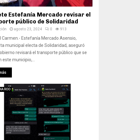
te Estefanía Mercado revisar el
porte público de Solidaridad
ción
agosto 23, 2024
0
913
l Carmen.- Estefanía Mercado Asensio,
ta municipal electa de Solidaridad, aseguró
obierno revisará el transporte público que se
 este municipio,...
más
NA ROO