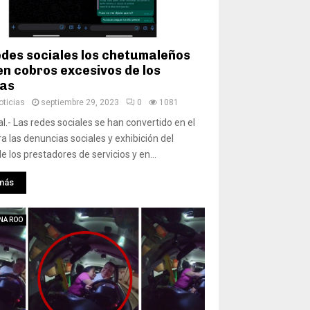
edes sociales los chetumaleños
en cobros excesivos de los
tas
ticias
septiembre 29, 2023
0
1081
.- Las redes sociales se han convertido en el
ra las denuncias sociales y exhibición del
e los prestadores de servicios y en...
más
NA ROO