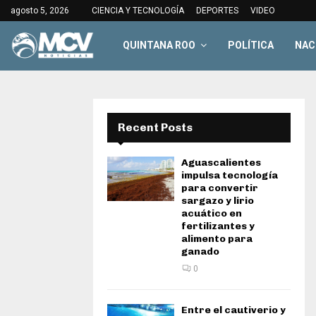
agosto 5, 2026
CIENCIA Y TECNOLOGÍA
DEPORTES
VIDEO
QUINTANA ROO
POLÍTICA
NAC
Recent Posts
Aguascalientes
impulsa tecnología
para convertir
sargazo y lirio
acuático en
fertilizantes y
alimento para
ganado
0
Entre el cautiverio y