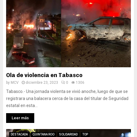
Ola de violencia en Tabasco
by
MCV
diciembre 23, 2023
0
1306
Tabasco.- Una jornada violenta se vivió anoche, luego de que se
registrara una balacera cerca de la casa del titular de Seguridad
estatal en esta...
Leer más
DESTACADA
QUINTANA ROO
SOLIDARIDAD
TOP