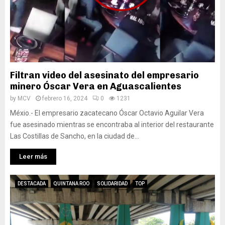
Filtran video del asesinato del empresario
minero Óscar Vera en Aguascalientes
by
MCV
febrero 16, 2024
0
1231
Méxio.- El empresario zacatecano Óscar Octavio Aguilar Vera
fue asesinado mientras se encontraba al interior del restaurante
Las Costillas de Sancho, en la ciudad de...
Leer más
DESTACADA
QUINTANA ROO
SOLIDARIDAD
TOP