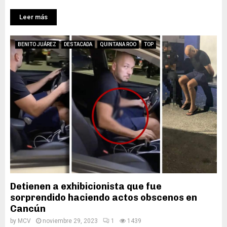
Leer más
BENITO JUÁREZ
DESTACADA
QUINTANA ROO
TOP
Detienen a exhibicionista que fue
sorprendido haciendo actos obscenos en
Cancún
by
MCV
noviembre 29, 2023
1
1439