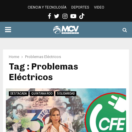
CIENCIA Y TECNOLOGÍA
DEPORTES
VIDEO
Facebook
Twitter
Instagram
Youtube
PRIMARY
MENU
Home
Problemas Eléctricos
Tag : Problemas
Eléctricos
DESTACADA
QUINTANA ROO
SOLIDARIDAD