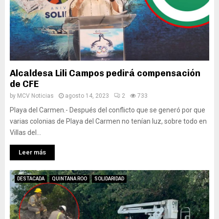
Alcaldesa Lili Campos pedirá compensación
de CFE
by
MCV Noticias
agosto 14, 2023
2
733
Playa del Carmen.- Después del conflicto que se generó por que
varias colonias de Playa del Carmen no tenían luz, sobre todo en
Villas del...
Leer más
DESTACADA
QUINTANA ROO
SOLIDARIDAD