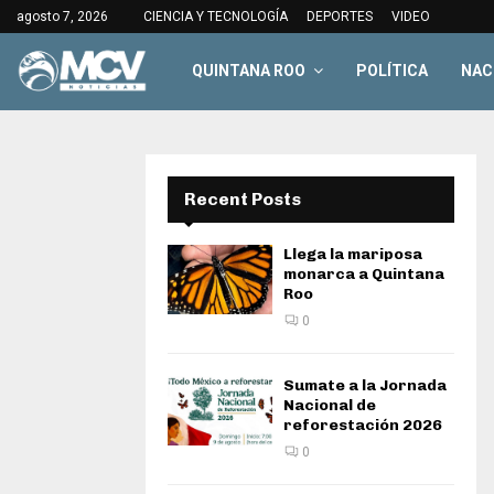
agosto 7, 2026
CIENCIA Y TECNOLOGÍA
DEPORTES
VIDEO
QUINTANA ROO
POLÍTICA
NAC
Recent Posts
Llega la mariposa
monarca a Quintana
Roo
0
Sumate a la Jornada
Nacional de
reforestación 2026
0