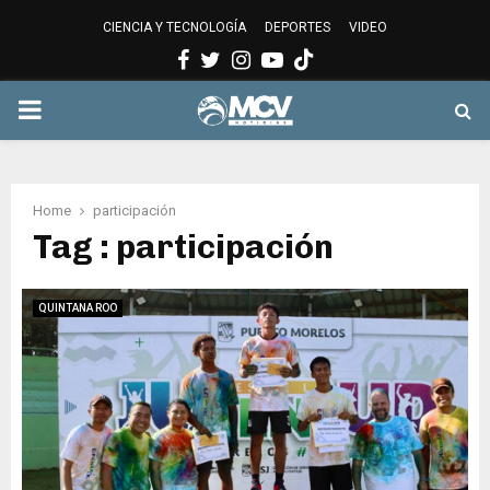
CIENCIA Y TECNOLOGÍA
DEPORTES
VIDEO
Facebook
Twitter
Instagram
Youtube
PRIMARY
MENU
Home
participación
Tag : participación
QUINTANA ROO