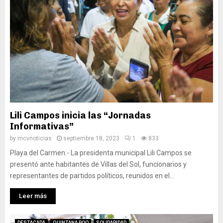
Lili Campos inicia las “Jornadas
Informativas”
by
mcvnoticias
septiembre 18, 2023
1
833
Playa del Carmen.- La presidenta municipal Lili Campos se
presentó ante habitantes de Villas del Sol, funcionarios y
representantes de partidos políticos, reunidos en el...
Leer más
DESTACADA
QUINTANA ROO
SOLIDARIDAD