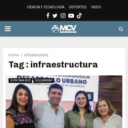
CIENCIA Y TECNOLOGÍA
DEPORTES
VIDEO
Facebook
Twitter
Instagram
Youtube
PRIMARY
MENU
Home
infraestructura
Tag : infraestructura
QUINTANA ROO
SOLIDARIDAD