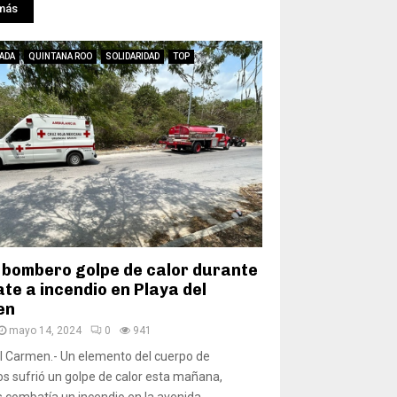
más
ADA
QUINTANA ROO
SOLIDARIDAD
TOP
 bombero golpe de calor durante
te a incendio en Playa del
en
mayo 14, 2024
0
941
l Carmen.- Un elemento del cuerpo de
 sufrió un golpe de calor esta mañana,