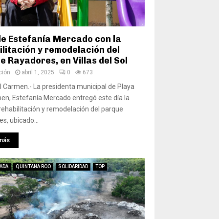
e Estefanía Mercado con la
ilitación y remodelación del
 Rayadores, en Villas del Sol
ción
abril 1, 2025
0
673
l Carmen.- La presidenta municipal de Playa
en, Estefanía Mercado entregó este día la
rehabilitación y remodelación del parque
s, ubicado...
más
ADA
QUINTANA ROO
SOLIDARIDAD
TOP