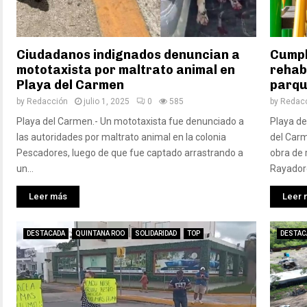
Ciudadanos indignados denuncian a
Cumpl
mototaxista por maltrato animal en
rehab
Playa del Carmen
parque
by
Redacción
julio 1, 2025
0
585
by
Redac
Playa del Carmen.- Un mototaxista fue denunciado a
Playa de
las autoridades por maltrato animal en la colonia
del Carm
Pescadores, luego de que fue captado arrastrando a
obra de 
un...
Rayadore
Leer más
Leer 
DESTACADA
QUINTANA ROO
SOLIDARIDAD
TOP
DESTAC