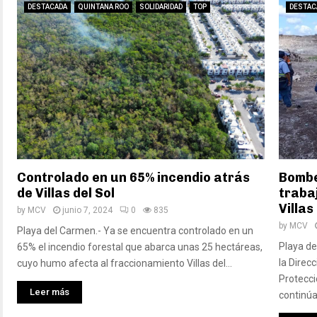
DESTACADA
QUINTANA ROO
SOLIDARIDAD
TOP
DESTAC
Controlado en un 65% incendio atrás
Bombe
de Villas del Sol
traba
Villas
by
MCV
junio 7, 2024
0
835
by
MCV
Playa del Carmen.- Ya se encuentra controlado en un
Playa de
65% el incendio forestal que abarca unas 25 hectáreas,
la Direc
cuyo humo afecta al fraccionamiento Villas del...
Protecci
Leer más
continúa.