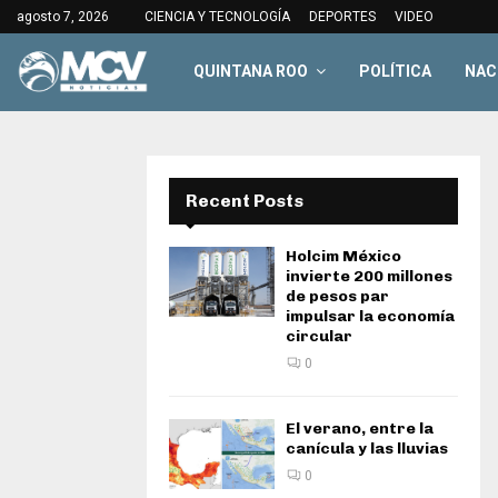
agosto 7, 2026
CIENCIA Y TECNOLOGÍA
DEPORTES
VIDEO
QUINTANA ROO
POLÍTICA
NAC
Recent Posts
Holcim México
invierte 200 millones
de pesos par
impulsar la economía
circular
0
El verano, entre la
canícula y las lluvias
0