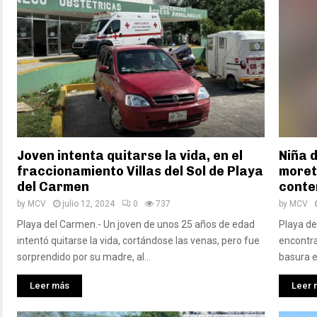
Joven intenta quitarse la vida, en el
Niña 
fraccionamiento Villas del Sol de Playa
moret
del Carmen
conten
by
MCV
julio 12, 2024
0
737
by
MCV
Playa del Carmen.- Un joven de unos 25 años de edad
Playa de
intentó quitarse la vida, cortándose las venas, pero fue
encontr
sorprendido por su madre, al...
basura en
Leer más
Leer 