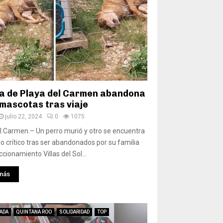
ia de Playa del Carmen abandona
 mascotas tras viaje
julio 22, 2024
0
1075
l Carmen.– Un perro murió y otro se encuentra
o crítico tras ser abandonados por su familia
ccionamiento Villas del Sol...
más
ADA
QUINTANA ROO
SOLIDARIDAD
TOP