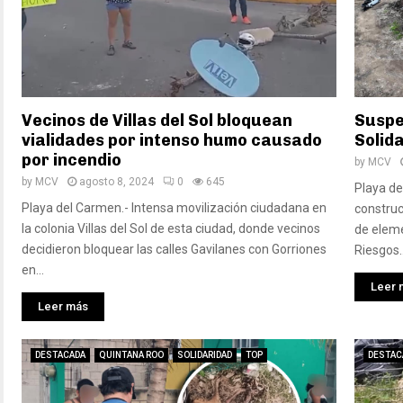
Vecinos de Villas del Sol bloquean
Suspe
vialidades por intenso humo causado
Solid
por incendio
by
MCV
by
MCV
agosto 8, 2024
0
645
Playa de
Playa del Carmen.- Intensa movilización ciudadana en
construc
la colonia Villas del Sol de esta ciudad, donde vecinos
de eleme
decidieron bloquear las calles Gavilanes con Gorriones
Riesgos..
en...
Leer 
Leer más
DESTACADA
QUINTANA ROO
SOLIDARIDAD
TOP
DESTAC