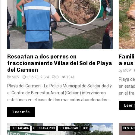
Rescatan a dos perros en
Famil
fraccionamiento Villas del Sol de Playa
a sus
del Carmen
by
MCV
by
MCV
julio 23, 2024
0
1041
Playa de
Playa del Carmen.- La Policía Municipal de Solidaridad y
en estad
el Centro de Bienestar Animal (Cebian) intervinieron
en el fra
este lunes en el caso de dos mascotas abandonadas...
Leer 
Leer más
DESTACADA
QUINTANA ROO
SOLIDARIDAD
TOP
DESTAC