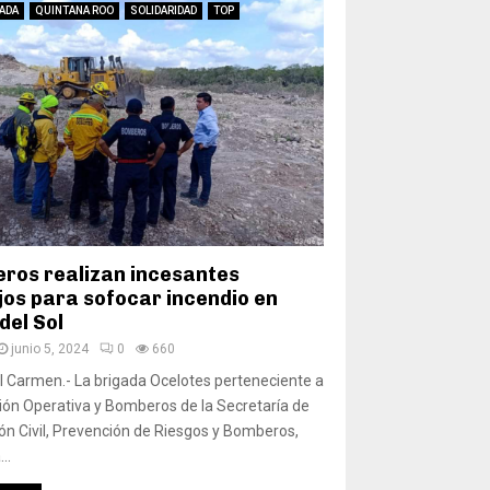
ADA
QUINTANA ROO
SOLIDARIDAD
TOP
ros realizan incesantes
jos para sofocar incendio en
 del Sol
junio 5, 2024
0
660
l Carmen.- La brigada Ocelotes perteneciente a
ción Operativa y Bomberos de la Secretaría de
ón Civil, Prevención de Riesgos y Bomberos,
..