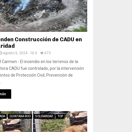
nden Construcción de CADU en
aridad
agosto 5, 2024
0
673
l Carmen.- El incendio en los terrenos de la
tora CADU fue controlado, por la intervención
ntos de Protección Civil, Prevención de
.
más
ADA
QUINTANA ROO
SOLIDARIDAD
TOP