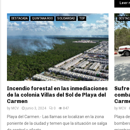
Leer 
DESTACADA
QUINTANA ROO
SOLIDARIDAD
TOP
DESTAC
Incendio forestal en las inmediaciones
Sufre
de la colonia Villas del Sol de Playa del
comba
Carmen
Carm
by
MCV
junio 3, 2024
0
847
by
MCV
Playa del Carmen.- Las llamas se localizan en la zona
Playa de
poniente de la ciudad y temen que la situación se salga
bomberos