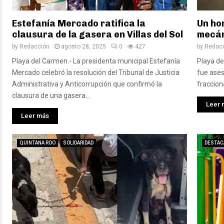
Estefanía Mercado ratifica la
Un ho
clausura de la gasera en Villas del Sol
mecán
by
Redacción
agosto 28, 2025
0
427
by
Redac
Playa del Carmen.- La presidenta municipal Estefanía
Playa de
Mercado celebró la resolución del Tribunal de Justicia
fue ases
Administrativa y Anticorrupción que confirmó la
fracciona
clausura de una gasera...
Leer 
Leer más
QUINTANA ROO
SOLIDARIDAD
DESTAC