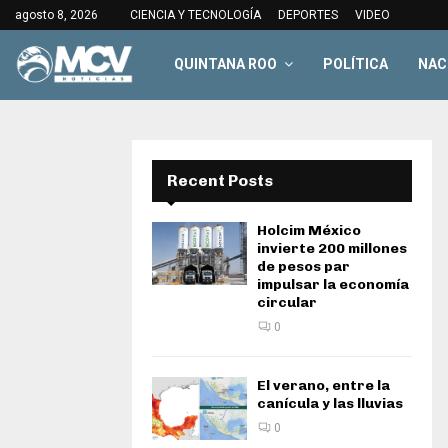
agosto 8, 2026
CIENCIA Y TECNOLOGÍA
DEPORTES
VIDEO
QUINTANA ROO
POLÍTICA
NAC
Recent Posts
Holcim México
invierte 200 millones
de pesos par
impulsar la economía
circular
0
El verano, entre la
canícula y las lluvias
0