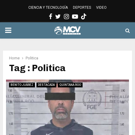
CIENCIA Y TECNOLOGÍA
DEPORTES
VIDEO
Facebook
Twitter
Instagram
Youtube
PRIMARY
MENU
Home
Politica
Tag : Politica
BENITO JUÁREZ
DESTACADA
QUINTANA ROO