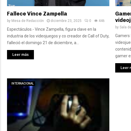
Fallece Vince Zampella
Gamer
video
by
Mesa de Redacción
diciembre 23, 2025
0
446
by
Sala d
Espectáculos.- Vince Zampella, figura clave en la
Gamers l
industria de los videojuegos y co creador de Call of Duty,
videojue
falleció el domingo 21 de diciembre, a...
conteni
Leer más
gamer en
Leer 
INTERNACIONAL