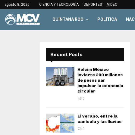
agosto 8, 2026
CIENCIA Y TECNOLOGÍA
DEPORTES
VIDEO
QUINTANA ROO
POLÍTICA
NAC
Recent Posts
Holcim México
invierte 200 millones
de pesos par
impulsar la economía
circular
0
El verano, entre la
canícula y las lluvias
0