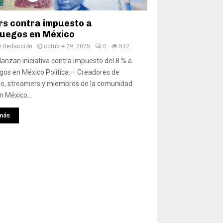
s contra impuesto a
juegos en México
e Redacción
octubre 29, 2025
0
532
anzan iniciativa contra impuesto del 8 % a
gos en México Política.— Creadores de
do, streamers y miembros de la comunidad
 México...
más