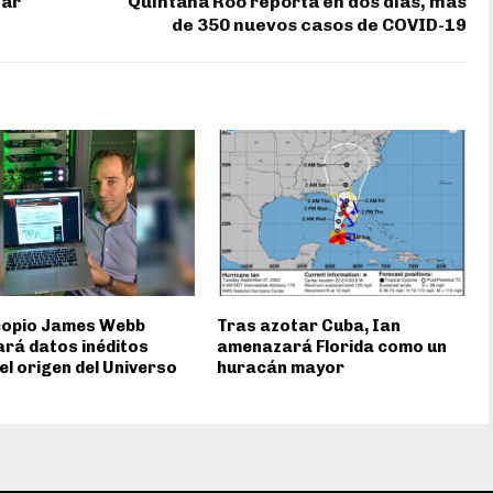
nar
Quintana Roo reporta en dos días, más
de 350 nuevos casos de COVID-19
copio James Webb
Tras azotar Cuba, Ian
rá datos inéditos
amenazará Florida como un
el origen del Universo
huracán mayor