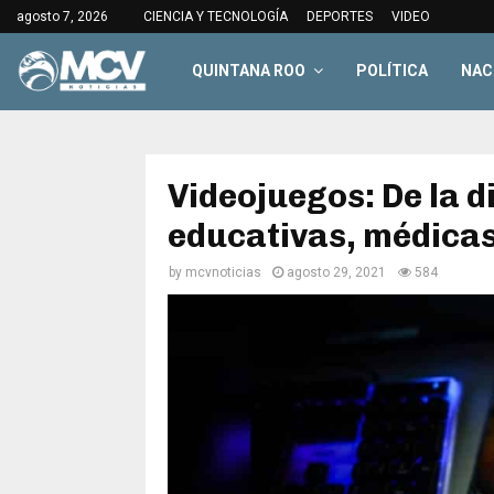
agosto 7, 2026
CIENCIA Y TECNOLOGÍA
DEPORTES
VIDEO
QUINTANA ROO
POLÍTICA
NAC
Videojuegos: De la 
educativas, médicas
by
mcvnoticias
agosto 29, 2021
584