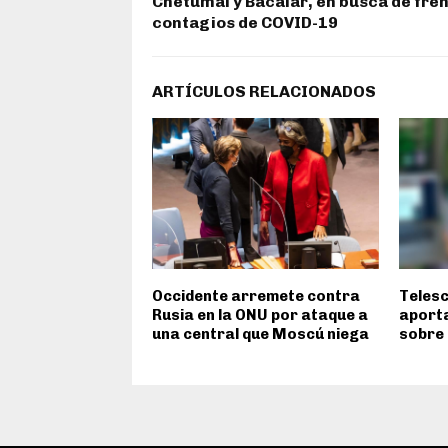
Chetumal y Bacalar, en busca de fre
contagios de COVID-19
ARTÍCULOS RELACIONADOS
Occidente arremete contra
Teles
Rusia en la ONU por ataque a
aporta
una central que Moscú niega
sobre 