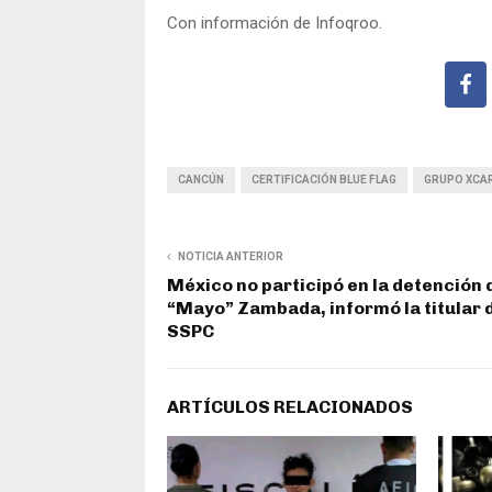
Con información de Infoqroo.
CANCÚN
CERTIFICACIÓN BLUE FLAG
GRUPO XCA
NOTICIA ANTERIOR
México no participó en la detención 
“Mayo” Zambada, informó la titular 
SSPC
ARTÍCULOS RELACIONADOS