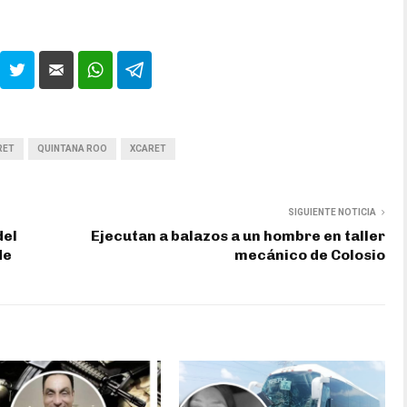
RET
QUINTANA ROO
XCARET
SIGUIENTE NOTICIA
del
Ejecutan a balazos a un hombre en taller
de
mecánico de Colosio