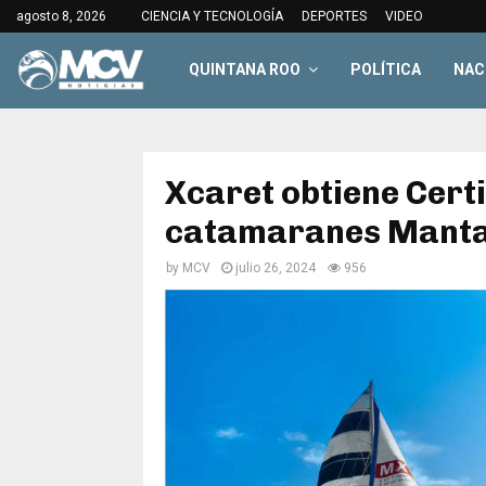
agosto 8, 2026
CIENCIA Y TECNOLOGÍA
DEPORTES
VIDEO
QUINTANA ROO
POLÍTICA
NAC
Xcaret obtiene Certi
catamaranes Mantar
by
MCV
julio 26, 2024
956