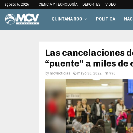
agosto 6, 2026
CIENCIA Y TECNOLOGÍA
DEPORTES
VIDEO
QUINTANA ROO
POLÍTICA
NAC
Las cancelaciones d
“puente” a miles de
by
mcvnoticias
mayo 30, 2022
990