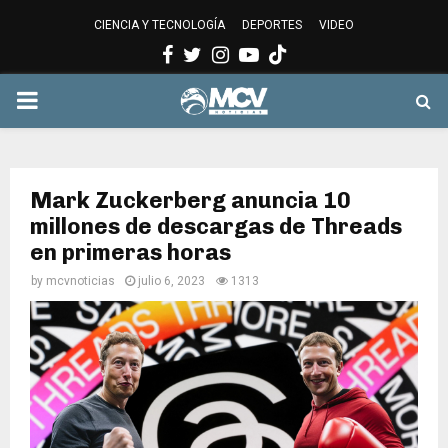
CIENCIA Y TECNOLOGÍA
DEPORTES
VIDEO
Facebook
Twitter
Instagram
Youtube
PRIMARY
MENU
Mark Zuckerberg anuncia 10
millones de descargas de Threads
en primeras horas
by
mcvnoticias
julio 6, 2023
1313