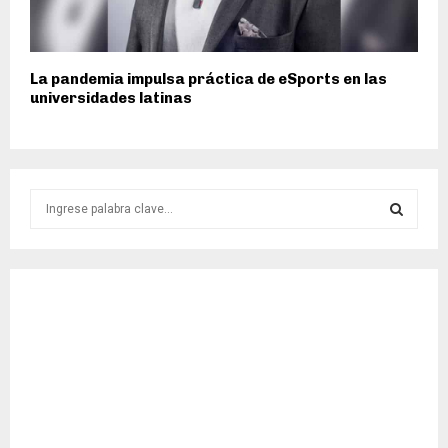
La pandemia impulsa práctica de eSports en las
universidades latinas
S
e
a
S
r
c
E
h
f
A
o
r
R
:
C