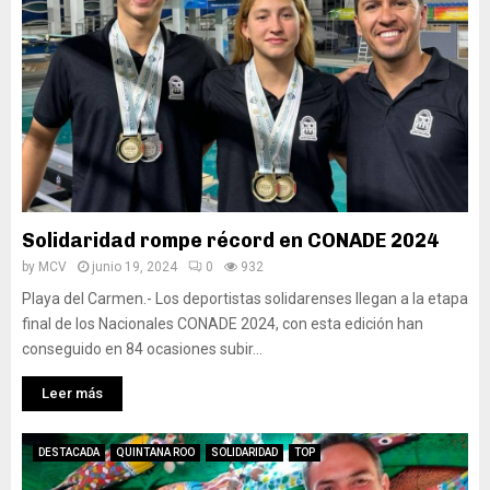
Solidaridad rompe récord en CONADE 2024
by
MCV
junio 19, 2024
0
932
Playa del Carmen.- Los deportistas solidarenses llegan a la etapa
final de los Nacionales CONADE 2024, con esta edición han
conseguido en 84 ocasiones subir...
Leer más
DESTACADA
QUINTANA ROO
SOLIDARIDAD
TOP