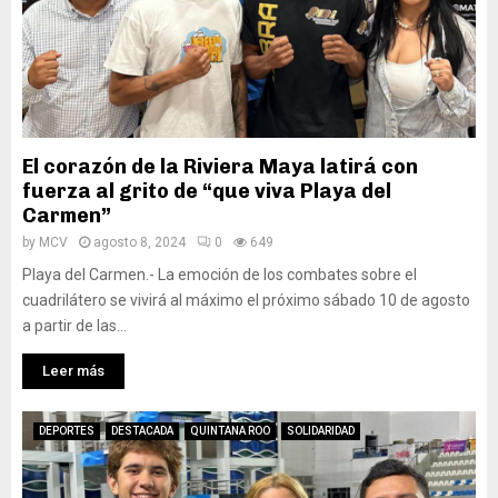
​​​​El corazón de la Riviera Maya latirá con
fuerza al grito de “que viva Playa del
Carmen”
by
MCV
agosto 8, 2024
0
649
Playa del Carmen.- La emoción de los combates sobre el
cuadrilátero se vivirá al máximo el próximo sábado 10 de agosto
a partir de las...
Leer más
DEPORTES
DESTACADA
QUINTANA ROO
SOLIDARIDAD