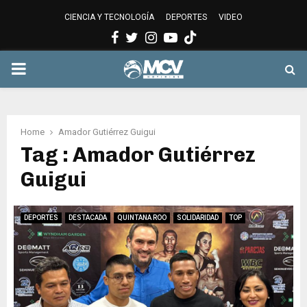
CIENCIA Y TECNOLOGÍA
DEPORTES
VIDEO
Facebook
Twitter
Instagram
Youtube
PRIMARY
MENU
Home
Amador Gutiérrez Guigui
Tag : Amador Gutiérrez
Guigui
DEPORTES
DESTACADA
QUINTANA ROO
SOLIDARIDAD
TOP