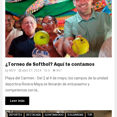
¿Torneo de Softbol? Aquí te contamos
by
MCV
abril 27, 2024
0
867
Playa del Carmen.- Del 2 al 4 de mayo, los campos de la unidad
deportiva Riviera Maya se llenarán de entusiasmo y
competencia con la...
Leer más
DEPORTES
DESTACADA
QUINTANA ROO
SOLIDARIDAD
TOP