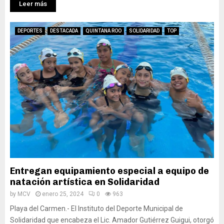
Leer más
DEPORTES
DESTACADA
QUINTANA ROO
SOLIDARIDAD
TOP
Entregan equipamiento especial a equipo de
natación artística en Solidaridad
by
MCV
enero 25, 2024
0
963
Playa del Carmen.- El Instituto del Deporte Municipal de
Solidaridad que encabeza el Lic. Amador Gutiérrez Guigui, otorgó