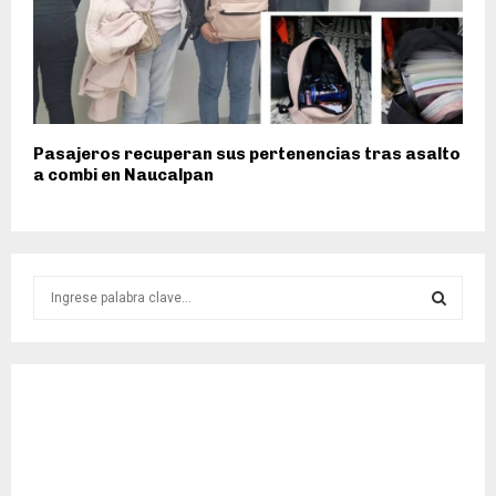
Pasajeros recuperan sus pertenencias tras asalto
a combi en Naucalpan
S
e
a
S
r
c
E
h
f
A
o
r
R
: