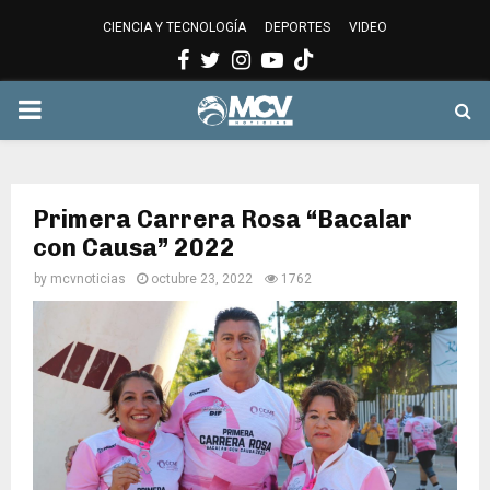
CIENCIA Y TECNOLOGÍA
DEPORTES
VIDEO
Facebook
Twitter
Instagram
Youtube
PRIMARY
MENU
Primera Carrera Rosa “Bacalar
con Causa” 2022
by
mcvnoticias
octubre 23, 2022
1762