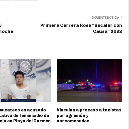
SIGUIENTE NOTICIA
6
Primera Carrera Rosa “Bacalar con
 noche
Causa” 2022
 yucateco es acusado
Vinculan a proceso a taxistas
tativa de feminicidio de
por agresión y
eja en Playa del Carmen
narcomenudeo