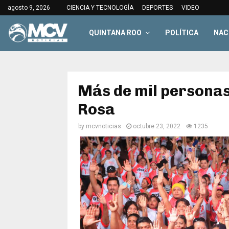
agosto 9, 2026
CIENCIA Y TECNOLOGÍA
DEPORTES
VIDEO
QUINTANA ROO
POLÍTICA
NAC
Más de mil personas
Rosa
by
mcvnoticias
octubre 23, 2022
1235