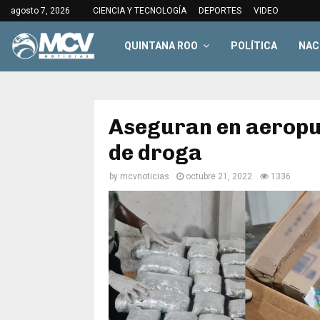
agosto 7, 2026
CIENCIA Y TECNOLOGÍA
DEPORTES
VIDEO
QUINTANA ROO
POLÍTICA
NAC
Aseguran en aerop
de droga
by
mcvnoticias
octubre 21, 2022
1336