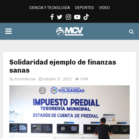
CIENCIA Y TECNOLOGÍA
DEPORTES
VIDEO
Facebook
Twitter
Instagram
Youtube
PRIMARY
MENU
Solidaridad ejemplo de finanzas
sanas
by
mcvnoticias
octubre 21, 2022
1045