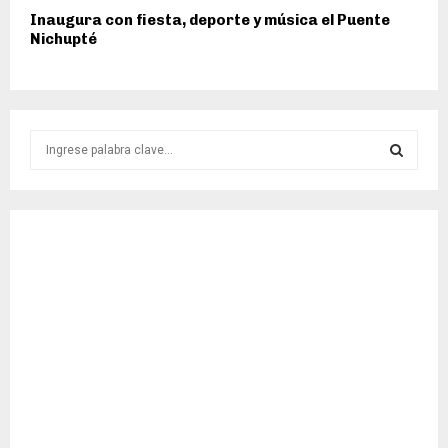
Inaugura con fiesta, deporte y música el Puente
Nichupté
S
e
a
S
r
c
E
h
f
A
o
r
R
:
C
H