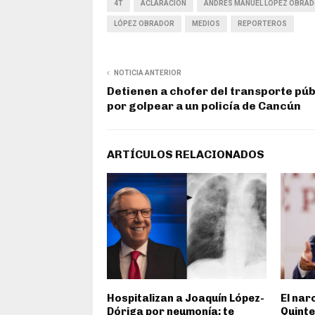
4T
ACLARACIÓN
ANDRÉS MANUEL LÓPEZ OBRA
LÓPEZ OBRADOR
MEDIOS
REPORTEROS
NOTICIA ANTERIOR
Detienen a chofer del transporte púb
por golpear a un policía de Cancún
ARTÍCULOS RELACIONADOS
Hospitalizan a Joaquín López-
El nar
Dóriga por neumonía; te
Quinte