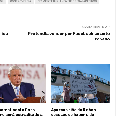
DOR
CONTROVERSIA
DESMIENTE BURLA JÓVENES DESAPARECIDOS
SIGUIENTE NOTICIA
lico
Pretendía vender por Facebook un auto
robado
cotraficante Caro
Aparece niño de 6 años
ro será extraditado a
después de haber sido