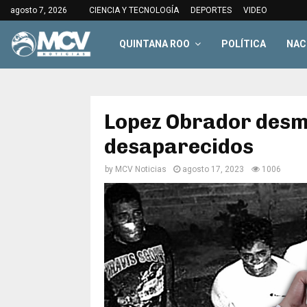
agosto 7, 2026
CIENCIA Y TECNOLOGÍA
DEPORTES
VIDEO
QUINTANA ROO
POLÍTICA
NAC
Lopez Obrador desmi
desaparecidos
by
MCV Noticias
agosto 17, 2023
1006