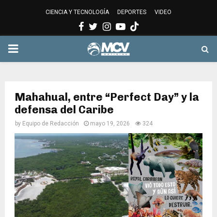
CIENCIA Y TECNOLOGÍA
DEPORTES
VIDEO
Facebook
Twitter
Instagram
Youtube
PRIMARY
MENU
Mahahual, entre “Perfect Day” y la
defensa del Caribe
by
Equipo de Redacción
mayo 19, 2026
324