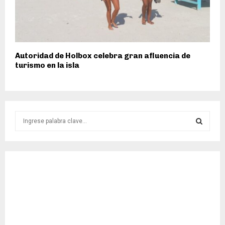
Autoridad de Holbox celebra gran afluencia de
turismo en la isla
S
e
a
S
r
c
E
h
f
A
o
r
R
:
C