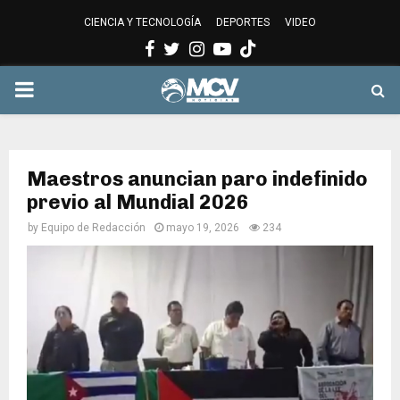
CIENCIA Y TECNOLOGÍA
DEPORTES
VIDEO
Facebook
Twitter
Instagram
Youtube
PRIMARY
MENU
Maestros anuncian paro indefinido
previo al Mundial 2026
by
Equipo de Redacción
mayo 19, 2026
234