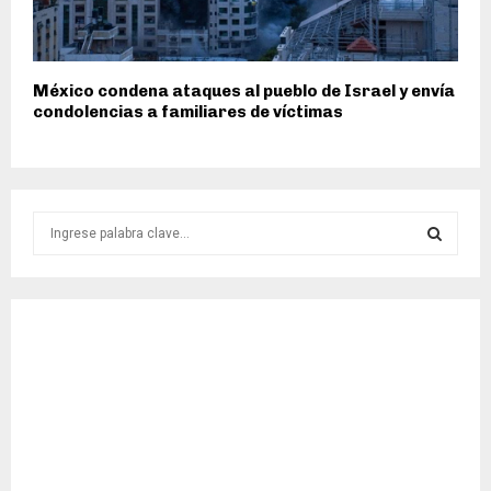
México condena ataques al pueblo de Israel y envía
condolencias a familiares de víctimas
S
e
a
S
r
c
E
h
f
A
o
r
R
:
C