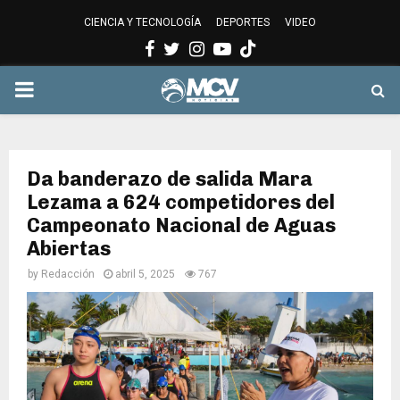
CIENCIA Y TECNOLOGÍA
DEPORTES
VIDEO
Facebook
Twitter
Instagram
Youtube
PRIMARY
MENU
Da banderazo de salida Mara
Lezama a 624 competidores del
Campeonato Nacional de Aguas
Abiertas
by
Redacción
abril 5, 2025
767