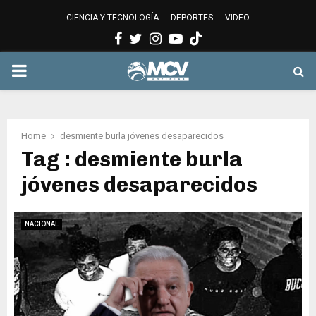
CIENCIA Y TECNOLOGÍA
DEPORTES
VIDEO
Facebook
Twitter
Instagram
Youtube
PRIMARY
MENU
Home
desmiente burla jóvenes desaparecidos
Tag : desmiente burla
jóvenes desaparecidos
NACIONAL