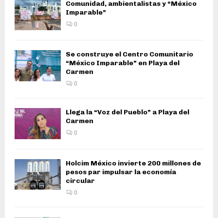
Comunidad, ambientalistas y “México
Imparable”
0
Se construye el Centro Comunitario
“México Imparable” en Playa del
Carmen
0
Llega la “Voz del Pueblo” a Playa del
Carmen
0
Holcim México invierte 200 millones de
pesos par impulsar la economía
circular
0