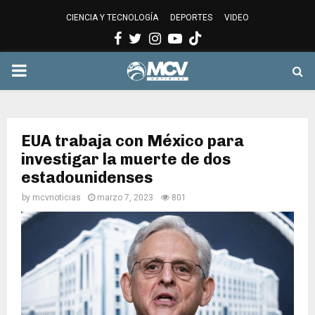
CIENCIA Y TECNOLOGÍA
DEPORTES
VIDEO
Facebook
Twitter
Instagram
Youtube
PRIMARY
MENU
EUA trabaja con México para
investigar la muerte de dos
estadounidenses
by
mcvnoticias
marzo 7, 2023
801