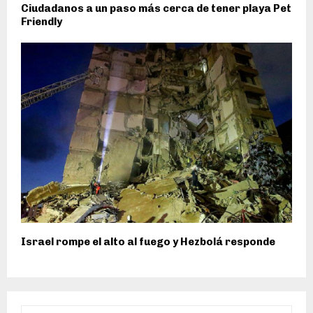
Ciudadanos a un paso más cerca de tener playa Pet
Friendly
Israel rompe el alto al fuego y Hezbolá responde
S