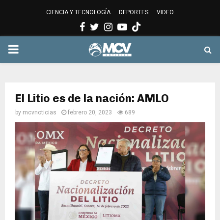
CIENCIA Y TECNOLOGÍA
DEPORTES
VIDEO
Facebook
Twitter
Instagram
Youtube
PRIMARY
MENU
El Litio es de la nación: AMLO
by
mcvnoticias
febrero 20, 2023
689