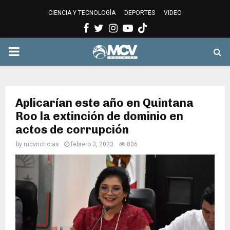
CIENCIA Y TECNOLOGÍA
DEPORTES
VIDEO
Facebook
Twitter
Instagram
Youtube
PRIMARY
MENU
Aplicarían este año en Quintana
Roo la extinción de dominio en
actos de corrupción
by
mcvnoticias
febrero 3, 2023
806