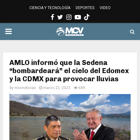
CIENCIA Y TECNOLOGÍA
DEPORTES
VIDEO
Facebook
Twitter
Instagram
Youtube
PRIMARY
MENU
AMLO informó que la Sedena
“bombardeará” el cielo del Edomex
y la CDMX para provocar lluvias
by
mcvnoticias
marzo 22, 2023
689