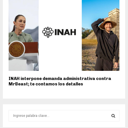
INAH interpone demanda administrativa contra
MrBeast; te contamos los detalles
S
e
a
S