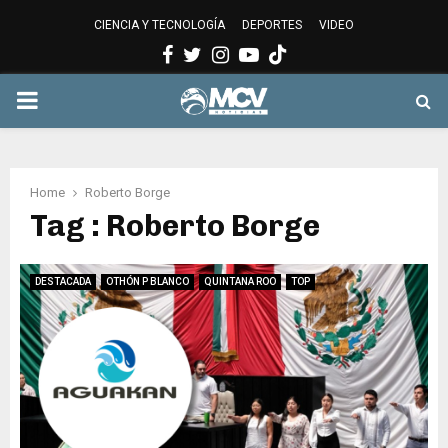
CIENCIA Y TECNOLOGÍA
DEPORTES
VIDEO
Facebook
Twitter
Instagram
Youtube
PRIMARY
MENU
Home
Roberto Borge
Tag : Roberto Borge
DESTACADA
OTHÓN P BLANCO
QUINTANA ROO
TOP