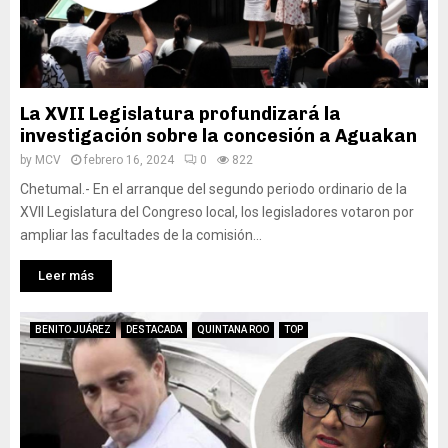
La XVII Legislatura profundizará la
investigación sobre la concesión a Aguakan
by
MCV
febrero 16, 2024
0
822
Chetumal.- En el arranque del segundo periodo ordinario de la
XVII Legislatura del Congreso local, los legisladores votaron por
ampliar las facultades de la comisión...
Leer más
BENITO JUÁREZ
DESTACADA
QUINTANA ROO
TOP