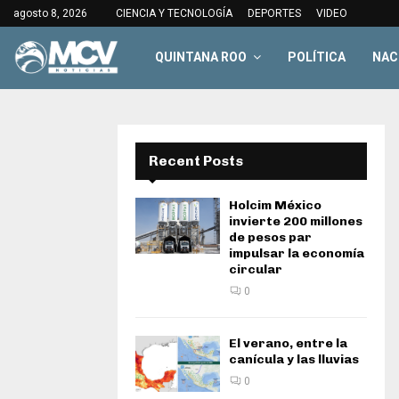
agosto 8, 2026
CIENCIA Y TECNOLOGÍA
DEPORTES
VIDEO
QUINTANA ROO
POLÍTICA
NAC
Recent Posts
Holcim México
invierte 200 millones
de pesos par
impulsar la economía
circular
0
El verano, entre la
canícula y las lluvias
0