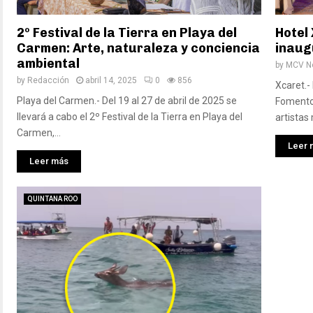
2º Festival de la Tierra en Playa del
Hotel
Carmen: Arte, naturaleza y conciencia
inaug
ambiental
by
MCV No
by
Redacción
abril 14, 2025
0
856
Xcaret.-
Playa del Carmen.- Del 19 al 27 de abril de 2025 se
Fomento 
llevará a cabo el 2º Festival de la Tierra en Playa del
artistas
Carmen,...
Leer 
Leer más
QUINTANA ROO