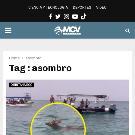
CIENCIA Y TECNOLOGÍA
DEPORTES
VIDEO
Facebook
Twitter
Instagram
Youtube
PRIMARY
MENU
Home
asombro
Tag : asombro
QUINTANA ROO