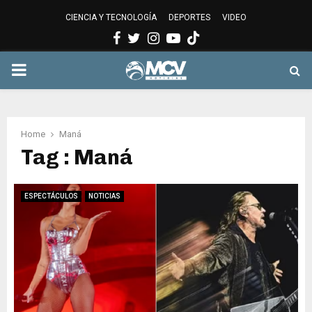
CIENCIA Y TECNOLOGÍA
DEPORTES
VIDEO
Facebook
Twitter
Instagram
Youtube
PRIMARY
MENU
Home
Maná
Tag : Maná
ESPECTÁCULOS
NOTICIAS